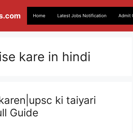
s.com
Home
Latest Jobs Notification
Admit 
ise kare in hindi
 karen|upsc ki taiyari
ull Guide