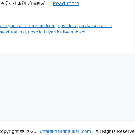
 से तैयारी करेंगे तो आपको …
Read more
i taiyari kaise kare hindi me
,
upsc ki taiyari kaise kare in
se ki jaati hai
,
upsc ki taiyari ke liye subject
opyright © 2026 ·
uttarakhandnaukari.com
- All Rights Reserv